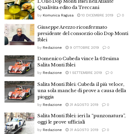
L'Olio Dop Monti Iblei nell’Atlante
Qualivita edito da Treccani
by
Komunica Ragusa
10 DICEMBRE 2019
0
Giuseppe Arezzo riconfermato
presidente del consorzio olio Dop Monti
Iblei
by
Redazione
9 OTTOBRE 2019
0
Domenico Cubeda vince la 62esima
Salita Monti Iblei
by
Redazione
1 SETTEMBRE 2019
0
Salita Monti Iblei: Cubeda il più veloce,
una sola manche di prove a causa della
pioggia
by
Redazione
31 AGOSTO 2019
0
Salita Monti Iblei: ieri la “punzonatura”,
oggi le prove ufficiali
by
Redazione
31 AGOSTO 2019
0