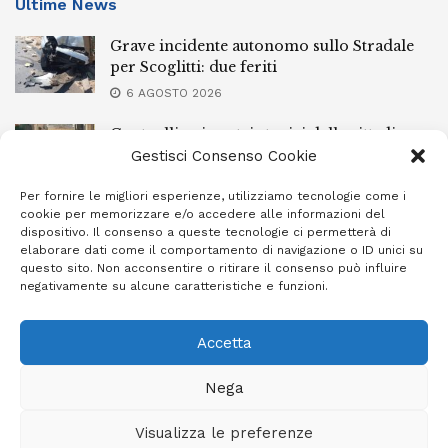
Ultime News
Grave incidente autonomo sullo Stradale
per Scoglitti: due feriti
6 AGOSTO 2026
Controlli nei centri storici delle cittadine
della provincia iblea, 23 stranieri espulsi
Gestisci Consenso Cookie
6 AGOSTO 2026
Per fornire le migliori esperienze, utilizziamo tecnologie come i
cookie per memorizzare e/o accedere alle informazioni del
Ragusa piange la scomparsa di Giuseppe
dispositivo. Il consenso a queste tecnologie ci permetterà di
Mazzone
elaborare dati come il comportamento di navigazione o ID unici su
questo sito. Non acconsentire o ritirare il consenso può influire
6 AGOSTO 2026
negativamente su alcune caratteristiche e funzioni.
Accetta
Privacy Policy
Cookie Policy (UE)
Info e contatti
Nega
Area riservata
Visualizza le preferenze
Giornale Ibleo © 2023 - Powered by
Studio Greco - Consulenza