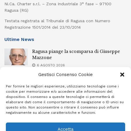
Ni.Ca. Charter s.r.l. – Zona Industriale 3° fase – 97100
Ragusa (RG)
Testata registrata al Tribunale di Ragusa con Numero
Registrazione 1501/2014 del 23/10/2014
Ultime News
Ragusa piange la scomparsa di Giuseppe
Mazzone
6 AGOSTO 2026
Gestisci Consenso Cookie
La neve d’agosto per onorare la Madonna
6 AGOSTO 2026
Per fornire le migliori esperienze, utilizziamo tecnologie come i
cookie per memorizzare e/o accedere alle informazioni del
dispositivo. Il consenso a queste tecnologie ci permetterà di
Modica e il caso Anffas, Confcommercio:
elaborare dati come il comportamento di navigazione o ID unici su
“Il Comune attivi un tavolo tecnico a
questo sito. Non acconsentire o ritirare il consenso può influire
sostegno delle famiglie assistite”
negativamente su alcune caratteristiche e funzioni.
6 AGOSTO 2026
Accetta