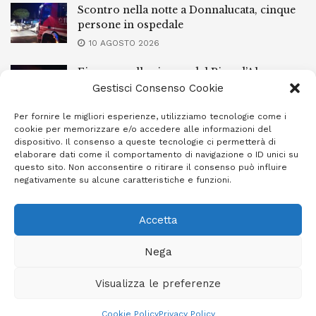
Scontro nella notte a Donnalucata, cinque
persone in ospedale
10 AGOSTO 2026
Fiamme nella riserva del Pino d’Aleppo,
situazione critica a Vittoria
Gestisci Consenso Cookie
9 AGOSTO 2026
Per fornire le migliori esperienze, utilizziamo tecnologie come i
cookie per memorizzare e/o accedere alle informazioni del
Modica, morte di Gingina Bergamasco:
dispositivo. Il consenso a queste tecnologie ci permetterà di
depositate le perizie
elaborare dati come il comportamento di navigazione o ID unici su
questo sito. Non acconsentire o ritirare il consenso può influire
9 AGOSTO 2026
negativamente su alcune caratteristiche e funzioni.
Accetta
Privacy Policy
Cookie Policy (UE)
Info e contatti
Nega
Area riservata
Visualizza le preferenze
Giornale Ibleo © 2023 - Powered by
Studio Greco - Consulenza
Informatica
Cookie Policy
Privacy Policy