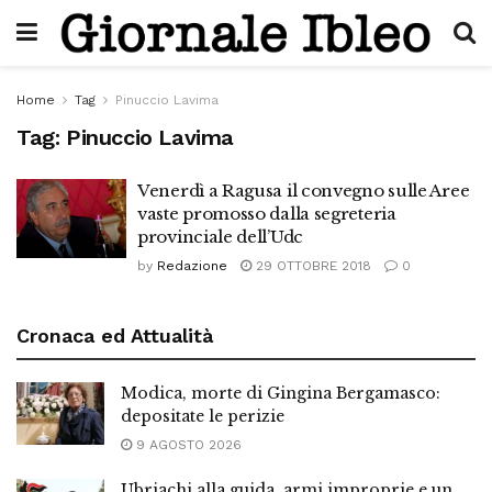
Home
Tag
Pinuccio Lavima
Tag:
Pinuccio Lavima
Venerdì a Ragusa il convegno sulle Aree
vaste promosso dalla segreteria
provinciale dell’Udc
by
Redazione
29 OTTOBRE 2018
0
Cronaca ed Attualità
Modica, morte di Gingina Bergamasco:
depositate le perizie
9 AGOSTO 2026
Ubriachi alla guida, armi improprie e un