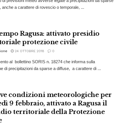
o di previsioni meteo avverse legate a precipitazioni da sparse
, anche a carattere di rovescio o temporale, ...
empo Ragusa: attivato presidio
toriale protezione civile
ione
24 OTTOBRE 2018
0
imento al bollettino SORIS n. 18274 che informa sulla
e di precipitazioni da sparse a diffuse, a carattere di ...
ive condizioni meteorologiche per
dì 9 febbraio, attivato a Ragusa il
dio territoriale della Protezione
e