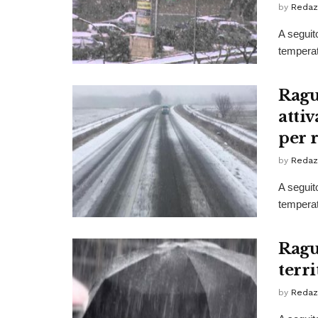
by
Redaz
A seguit
temperatu
Ragu
attiv
per 
by
Redaz
A seguito
temperatu
Ragu
terri
by
Redaz