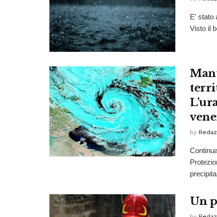
E' stato 
Visto il
Mant
terri
L’ur
vene
by
Redaz
Continua 
Protezio
precipit
Un p
by
Redaz