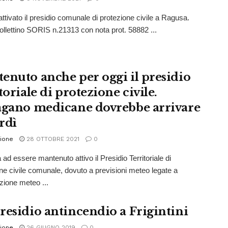
attivato il presidio comunale di protezione civile a Ragusa.
 bollettino SORIS n.21313 con nota prot. 58882 ...
enuto anche per oggi il presidio
toriale di protezione civile.
agano medicane dovrebbe arrivare
rdì
ione
28 OTTOBRE 2021
0
ad essere mantenuto attivo il Presidio Territoriale di
ne civile comunale, dovuto a previsioni meteo legate a
azione meteo ...
residio antincendio a Frigintini
ione
26 GIUGNO 2019
0