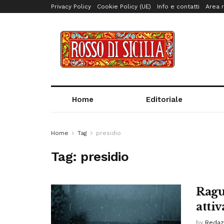
Privacy Policy
Cookie Policy (UE)
Info e contatti
Area r
Home
Editoriale
Home
Tag
presidio
Tag:
presidio
Ragus
attiv
by
Redaz