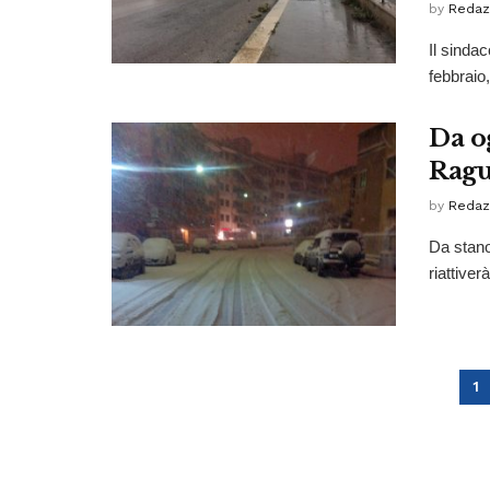
by
Redaz
Il sindac
febbraio,
Da o
Ragus
by
Redaz
Da stano
riattiver
1