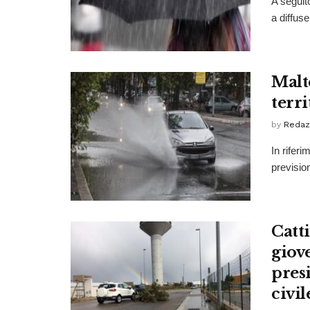
A seguit
a diffuse
Malt
terri
by
Redaz
In rifer
prevision
Catt
giove
presi
civil