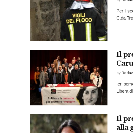
Per il s
C.da Trep
Il p
Caru
by
Redaz
Ieri pome
Libera di
Il pr
alla