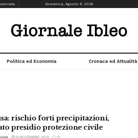
iservata
domenica, Agosto 9, 2026
Politica ed Economia
Cronaca ed Attualità
a: rischio forti precipitazioni,
ato presidio protezione civile
ione
9 NOVEMBRE 2021
0