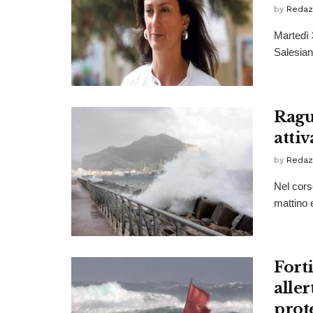
by
Redaz
Martedì 
Salesiani
Ragus
attiv
by
Redaz
Nel corso
mattino e
Forti
aller
prot