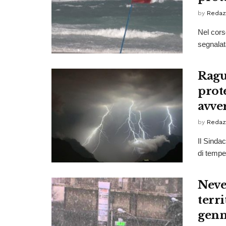
by
Redaz
Nel cors
segnalata
Ragus
prot
avve
by
Redaz
Il Sinda
di temper
Neve
terri
genn