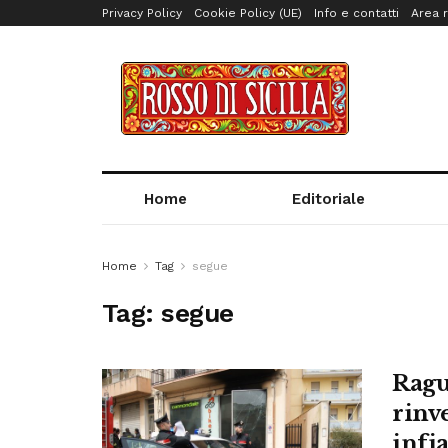
Privacy Policy
Cookie Policy (UE)
Info e contatti
Area r
Home
Editoriale
Home
Tag
segue
Tag:
segue
Ragu
rinv
infi