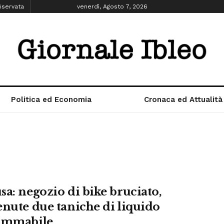
iservata
venerdì, Agosto 7, 2026
Politica ed Economia
Cronaca ed Attualità
sa: negozio di bike bruciato,
enute due taniche di liquido
ammabile