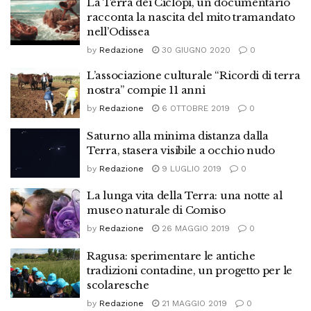
La Terra dei Ciclopi, un documentario
racconta la nascita del mito tramandato
nell’Odissea
by
Redazione
30 GIUGNO 2020
0
L’associazione culturale “Ricordi di terra
nostra” compie 11 anni
by
Redazione
6 OTTOBRE 2019
0
Saturno alla minima distanza dalla
Terra, stasera visibile a occhio nudo
by
Redazione
9 LUGLIO 2019
0
La lunga vita della Terra: una notte al
museo naturale di Comiso
by
Redazione
26 MAGGIO 2019
0
Ragusa: sperimentare le antiche
tradizioni contadine, un progetto per le
scolaresche
by
Redazione
21 MAGGIO 2019
0