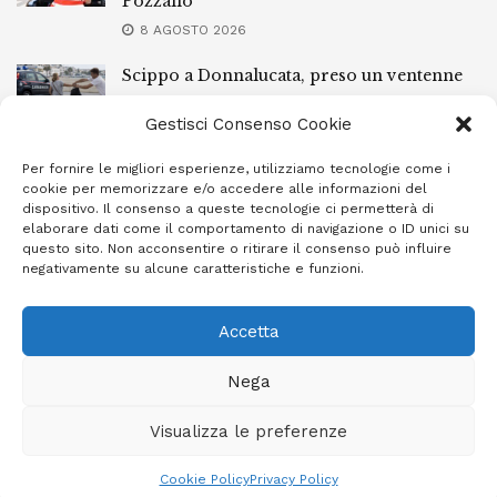
Pozzallo
8 AGOSTO 2026
Scippo a Donnalucata, preso un ventenne
ragusano
Gestisci Consenso Cookie
8 AGOSTO 2026
Per fornire le migliori esperienze, utilizziamo tecnologie come i
Ragusa, arrestato perché non rispettava le
cookie per memorizzare e/o accedere alle informazioni del
prescrizioni di stare lontano dalla casa
dispositivo. Il consenso a queste tecnologie ci permetterà di
familiare
elaborare dati come il comportamento di navigazione o ID unici su
questo sito. Non acconsentire o ritirare il consenso può influire
7 AGOSTO 2026
negativamente su alcune caratteristiche e funzioni.
Accetta
Privacy Policy
Cookie Policy (UE)
Info e contatti
Nega
Area riservata
Visualizza le preferenze
Giornale Ibleo © 2023 - Powered by
Studio Greco - Consulenza
Informatica
Cookie Policy
Privacy Policy