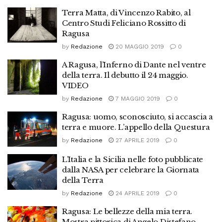
Terra Matta, di Vincenzo Rabito, al
Centro Studi Feliciano Rossitto di
Ragusa
by
Redazione
20 MAGGIO 2019
0
A Ragusa, l’Inferno di Dante nel ventre
della terra. Il debutto il 24 maggio.
VIDEO
by
Redazione
7 MAGGIO 2019
0
Ragusa: uomo, sconosciuto, si accascia a
terra e muore. L’appello della Questura
by
Redazione
27 APRILE 2019
0
L’Italia e la Sicilia nelle foto pubblicate
dalla NASA per celebrare la Giornata
della Terra
by
Redazione
24 APRILE 2019
0
Ragusa: Le bellezze della mia terra.
Mostra pittorica di Angelo Distefano