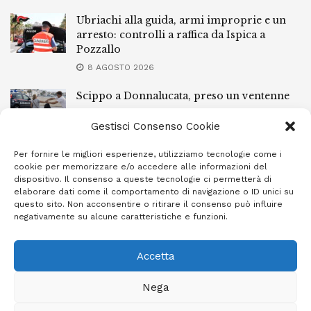
Ubriachi alla guida, armi improprie e un
arresto: controlli a raffica da Ispica a
Pozzallo
8 AGOSTO 2026
Scippo a Donnalucata, preso un ventenne
ragusano
Gestisci Consenso Cookie
8 AGOSTO 2026
Per fornire le migliori esperienze, utilizziamo tecnologie come i
Ragusa, arrestato perché non rispettava le
cookie per memorizzare e/o accedere alle informazioni del
prescrizioni di stare lontano dalla casa
dispositivo. Il consenso a queste tecnologie ci permetterà di
familiare
elaborare dati come il comportamento di navigazione o ID unici su
questo sito. Non acconsentire o ritirare il consenso può influire
7 AGOSTO 2026
negativamente su alcune caratteristiche e funzioni.
Accetta
Privacy Policy
Cookie Policy (UE)
Info e contatti
Nega
Area riservata