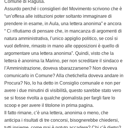
Comune di Ragusa.
Assurdo perché i consiglieri del Movimento scrivono che è
“un’offesa alle istituzioni poter soltanto immaginare di
prendere in esame, in Aula, una lettera anonima” e ancora
“ Ci rifiutiamo di pensare che, in mancanza di argomenti di
natura amministrativa, l’unico appiglio politico, se così si
vuol definire, rimasto in mano alle opposizioni è quello di
argomentare una lettera anonima”. Quindi, visto che la
lettera è anonima la Marino, per non screditare il sindaco e
l’Amministrazione, doveva sbarazzarsene? Non doveva
comunicarlo in Comune? Alla chetichella doveva andare in
Procura? No, lo ha detto in Consiglio comunale e non per
avere i due minutini di visibilità, questo sarebbe stato vero
se si fosse rivolta a qualche giornalista per fargli fare lo
scoop e per avere il titolone in prima pagina.
Il fatto rimane, c’è una lettera, anonima o meno, che
anticipa i risultati di tre concorsi, bisognerebbe chiedersi,
tutti insieme, come mai è potuto accadere? Chi c’è dietro?