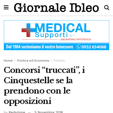
Home
Politica ed Economia
Politica
Concorsi “truccati”, i
Cinquestelle se la
prendono con le
opposizioni
by
Redazione
5 Novembre 2018