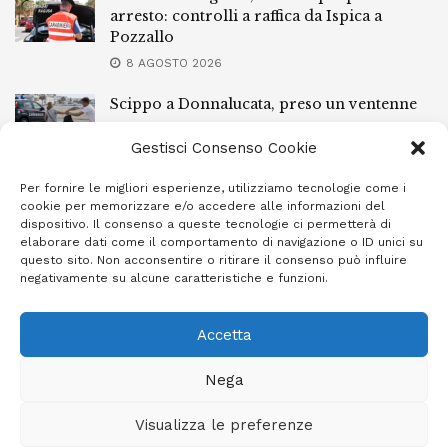
arresto: controlli a raffica da Ispica a
Pozzallo
8 AGOSTO 2026
Scippo a Donnalucata, preso un ventenne
ragusano
Gestisci Consenso Cookie
8 AGOSTO 2026
Per fornire le migliori esperienze, utilizziamo tecnologie come i
Ragusa, arrestato perché non rispettava le
cookie per memorizzare e/o accedere alle informazioni del
prescrizioni di stare lontano dalla casa
dispositivo. Il consenso a queste tecnologie ci permetterà di
familiare
elaborare dati come il comportamento di navigazione o ID unici su
questo sito. Non acconsentire o ritirare il consenso può influire
7 AGOSTO 2026
negativamente su alcune caratteristiche e funzioni.
Accetta
Privacy Policy
Cookie Policy (UE)
Info e contatti
Nega
Area riservata
Visualizza le preferenze
Giornale Ibleo © 2023 - Powered by
Studio Greco - Consulenza
Informatica