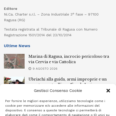
Editore
Ni.Ca. Charter s.r.l. – Zona Industriale 3° fase – 97100
Ragusa (RG)
Testata registrata al Tribunale di Ragusa con Numero
Registrazione 1501/2014 del 23/10/2014
Ultime News
Marina di Ragusa, incrocio pericoloso tra
via Cervia e via Cattolica
9 AGOSTO 2026
Ubriachi alla guida, armi improprie e un
arresto: controlli a raffica da Ispica a
Pozzallo
Gestisci Consenso Cookie
9 AGOSTO 2026
Per fornire le migliori esperienze, utilizziamo tecnologie come i
cookie per memorizzare e/o accedere alle informazioni del
Scippo a Donnalucata, preso un ventenne
dispositivo. Il consenso a queste tecnologie ci permetterà di
ragusano
elaborare dati come il comportamento di navigazione o ID unici su