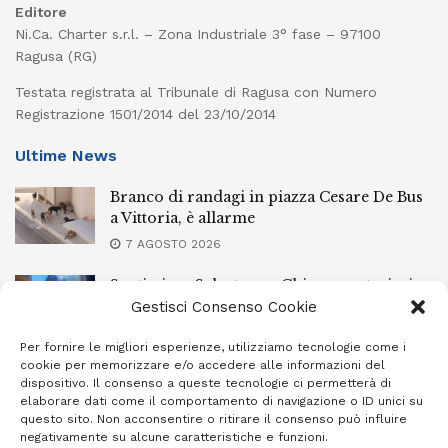
Editore
Ni.Ca. Charter s.r.l. – Zona Industriale 3° fase – 97100
Ragusa (RG)
Testata registrata al Tribunale di Ragusa con Numero
Registrazione 1501/2014 del 23/10/2014
Ultime News
Branco di randagi in piazza Cesare De Bus
a Vittoria, è allarme
7 AGOSTO 2026
Santissimo Salvatore a Chiaramonte, ieri
sera la processione con il simulacro
Gestisci Consenso Cookie
7 AGOSTO 2026
Per fornire le migliori esperienze, utilizziamo tecnologie come i
cookie per memorizzare e/o accedere alle informazioni del
L’Ebt Ragusa approva il regolamento di
dispositivo. Il consenso a queste tecnologie ci permetterà di
conciliazione
elaborare dati come il comportamento di navigazione o ID unici su
questo sito. Non acconsentire o ritirare il consenso può influire
7 AGOSTO 2026
negativamente su alcune caratteristiche e funzioni.