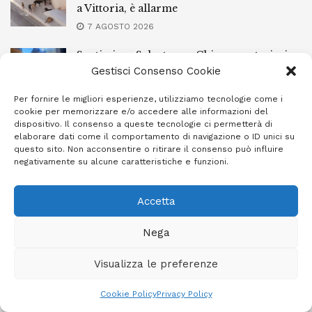
a Vittoria, è allarme
7 AGOSTO 2026
Santissimo Salvatore a Chiaramonte, ieri
sera la processione con il simulacro
Gestisci Consenso Cookie
7 AGOSTO 2026
Per fornire le migliori esperienze, utilizziamo tecnologie come i
cookie per memorizzare e/o accedere alle informazioni del
L’Ebt Ragusa approva il regolamento di
dispositivo. Il consenso a queste tecnologie ci permetterà di
conciliazione
elaborare dati come il comportamento di navigazione o ID unici su
questo sito. Non acconsentire o ritirare il consenso può influire
7 AGOSTO 2026
negativamente su alcune caratteristiche e funzioni.
Accetta
Privacy Policy
Cookie Policy (UE)
Info e contatti
Nega
Area riservata
Visualizza le preferenze
Giornale Ibleo © 2023 - Powered by
Studio Greco - Consulenza
Informatica
Cookie Policy
Privacy Policy