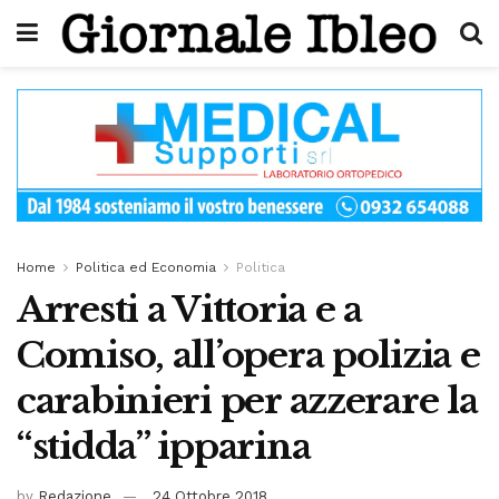
Home
Politica ed Economia
Politica
Arresti a Vittoria e a
Comiso, all’opera polizia e
carabinieri per azzerare la
“stidda” ipparina
by
Redazione
24 Ottobre 2018