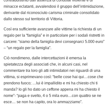
contraddistinto dall’assenza di condotte violente e di
minacce eclatanti, avvalendosi il gruppo dell’intimidazione,
derivante dal riconosciuto carisma criminale consolidato
dallo stesso sul territorio di Vittoria.
Così era sufficiente avanzare alle vittime la richiesta di un
regalo per la “famiglia” e in particolare per i sodali ristretti in
carcere: “siamo della famiglia devi consegnarci 5.000 euro”
– “un regalo per la famiglia”.
Ciò nondimeno, dalle intercettazioni è emersa la
spietatezza degli associati che, in alcuni casi, nel
commentare tra loro gli atti intimidatori nei riguardi di una
vittima, si esprimevano così: “belle cose hai qui…cose che
prendono fuoco; …lui è impallidito e mi ha chiesto chi ti
manda? Io gli ho dato un ceffone appena mi ha chiesto il
nome”- “paga e svelto, 4 o 5 mila euro…con quattro se ne
esce… se non ha capito, ora lo ammazziamo”.