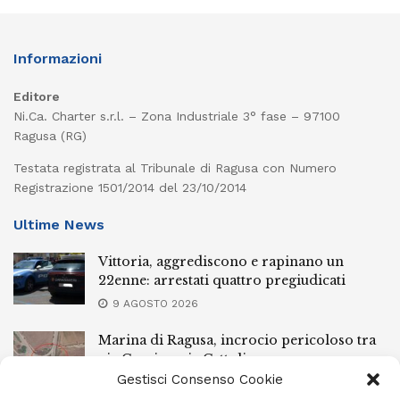
Informazioni
Editore
Ni.Ca. Charter s.r.l. – Zona Industriale 3° fase – 97100
Ragusa (RG)
Testata registrata al Tribunale di Ragusa con Numero
Registrazione 1501/2014 del 23/10/2014
Ultime News
Vittoria, aggrediscono e rapinano un
22enne: arrestati quattro pregiudicati
9 AGOSTO 2026
Marina di Ragusa, incrocio pericoloso tra
via Cervia e via Cattolica
Gestisci Consenso Cookie
9 AGOSTO 2026