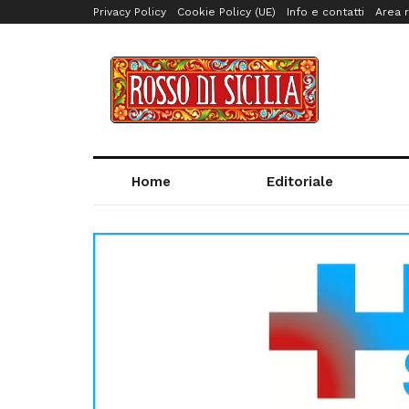
Privacy Policy
Cookie Policy (UE)
Info e contatti
Area r
Home
Editoriale