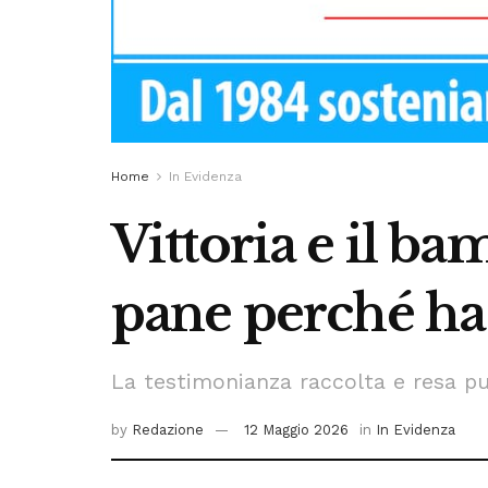
Home
In Evidenza
Vittoria e il b
pane perché ha
La testimonianza raccolta e resa pub
by
Redazione
12 Maggio 2026
in
In Evidenza