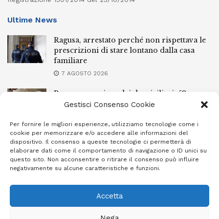
Ultime News
Ragusa, arrestato perché non rispettava le
prescrizioni di stare lontano dalla casa
familiare
7 AGOSTO 2026
Ragusa, spacciava dai domiciliari: 52enne
finisce in carcere
Gestisci Consenso Cookie
7 AGOSTO 2026
Per fornire le migliori esperienze, utilizziamo tecnologie come i
cookie per memorizzare e/o accedere alle informazioni del
Incendi a Modica, torna in libertà il
dispositivo. Il consenso a queste tecnologie ci permetterà di
marocchino di 23 anni
elaborare dati come il comportamento di navigazione o ID unici su
questo sito. Non acconsentire o ritirare il consenso può influire
7 AGOSTO 2026
negativamente su alcune caratteristiche e funzioni.
Accetta
Privacy Policy
Cookie Policy (UE)
Info e contatti
Nega