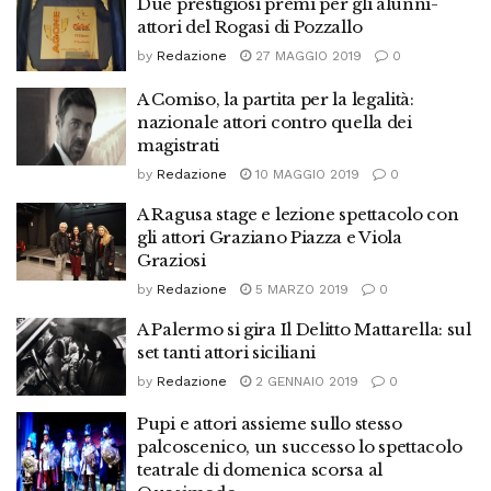
Due prestigiosi premi per gli alunni-
attori del Rogasi di Pozzallo
by
Redazione
27 MAGGIO 2019
0
A Comiso, la partita per la legalità:
nazionale attori contro quella dei
magistrati
by
Redazione
10 MAGGIO 2019
0
A Ragusa stage e lezione spettacolo con
gli attori Graziano Piazza e Viola
Graziosi
by
Redazione
5 MARZO 2019
0
A Palermo si gira Il Delitto Mattarella: sul
set tanti attori siciliani
by
Redazione
2 GENNAIO 2019
0
Pupi e attori assieme sullo stesso
palcoscenico, un successo lo spettacolo
teatrale di domenica scorsa al