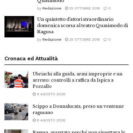
Quasimodo
by
Redazione
25 OTTOBRE 2018
0
Un quintetto d’attori straordinario
domenica scorsa al teatro Quasimodo di
Ragusa
by
Redazione
25 OTTOBRE 2018
0
Cronaca ed Attualità
Ubriachi alla guida, armi improprie e un
arresto: controlli a raffica da Ispica a
Pozzallo
9 AGOSTO 2026
Scippo a Donnalucata, preso un ventenne
ragusano
8 AGOSTO 2026
Ragusa, arrestato perché non rispettava le