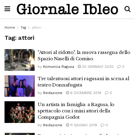
Home
Tag
attori
Tag:
attori
"Attori al ridotto", la nuova rassegna dello
Spazio Naselli di Comiso
by
Komunica Ragusa
20 GENNAIO 2020
0
Tre talentuosi attori ragusani in scena al
teatro Donnafugata
by
Redazione
6 DICEMBRE 2019
0
Un artista in famiglia: a Ragusa, lo
spettacolo con i mini attori della
Compagnia Godot
by
Redazione
11 GIUGNO 2019
0