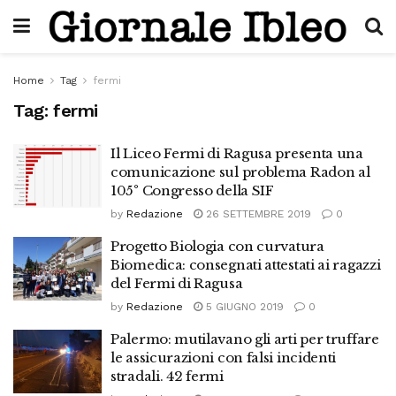
Home
Tag
fermi
Tag:
fermi
Il Liceo Fermi di Ragusa presenta una
comunicazione sul problema Radon al
105° Congresso della SIF
by
Redazione
26 SETTEMBRE 2019
0
Progetto Biologia con curvatura
Biomedica: consegnati attestati ai ragazzi
del Fermi di Ragusa
by
Redazione
5 GIUGNO 2019
0
Palermo: mutilavano gli arti per truffare
le assicurazioni con falsi incidenti
stradali. 42 fermi