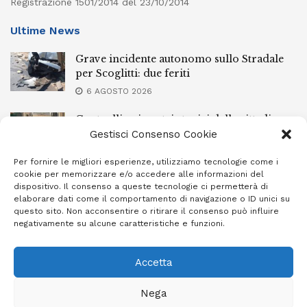
Registrazione 1501/2014 del 23/10/2014
Ultime News
Grave incidente autonomo sullo Stradale
per Scoglitti: due feriti
6 AGOSTO 2026
Controlli nei centri storici delle cittadine
della provincia iblea, 23 stranieri espulsi
Gestisci Consenso Cookie
6 AGOSTO 2026
Per fornire le migliori esperienze, utilizziamo tecnologie come i
cookie per memorizzare e/o accedere alle informazioni del
Ragusa piange la scomparsa di Giuseppe
dispositivo. Il consenso a queste tecnologie ci permetterà di
Mazzone
elaborare dati come il comportamento di navigazione o ID unici su
questo sito. Non acconsentire o ritirare il consenso può influire
6 AGOSTO 2026
negativamente su alcune caratteristiche e funzioni.
Accetta
Privacy Policy
Cookie Policy (UE)
Info e contatti
Nega
Area riservata