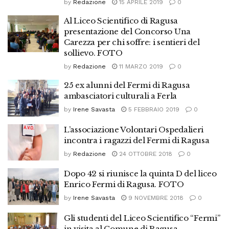
by
Redazione
15 APRILE 2019
0
Al Liceo Scientifico di Ragusa
presentazione del Concorso Una
Carezza per chi soffre: i sentieri del
sollievo. FOTO
by
Redazione
11 MARZO 2019
0
25 ex alunni del Fermi di Ragusa
ambasciatori culturali a Ferla
by
Irene Savasta
5 FEBBRAIO 2019
0
L’associazione Volontari Ospedalieri
incontra i ragazzi del Fermi di Ragusa
by
Redazione
24 OTTOBRE 2018
0
Dopo 42 si riunisce la quinta D del liceo
Enrico Fermi di Ragusa. FOTO
by
Irene Savasta
9 NOVEMBRE 2018
0
Gli studenti del Liceo Scientifico “Fermi”
in visita al Comune di Ragusa