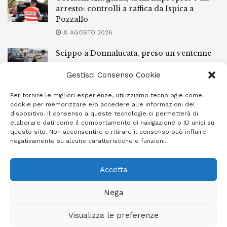
arresto: controlli a raffica da Ispica a
Pozzallo
8 AGOSTO 2026
Scippo a Donnalucata, preso un ventenne
ragusano
Gestisci Consenso Cookie
8 AGOSTO 2026
Per fornire le migliori esperienze, utilizziamo tecnologie come i
Ragusa, arrestato perché non rispettava le
cookie per memorizzare e/o accedere alle informazioni del
prescrizioni di stare lontano dalla casa
dispositivo. Il consenso a queste tecnologie ci permetterà di
familiare
elaborare dati come il comportamento di navigazione o ID unici su
questo sito. Non acconsentire o ritirare il consenso può influire
7 AGOSTO 2026
negativamente su alcune caratteristiche e funzioni.
Accetta
Privacy Policy
Cookie Policy (UE)
Info e contatti
Nega
Area riservata
Visualizza le preferenze
Giornale Ibleo © 2023 - Powered by
Studio Greco - Consulenza