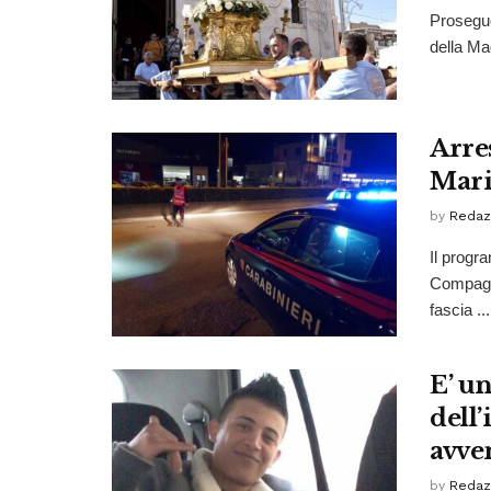
Proseguo
della Ma
Arre
Mari
by
Redaz
Il progr
Compagni
fascia ...
E’ un
dell
avve
by
Redaz