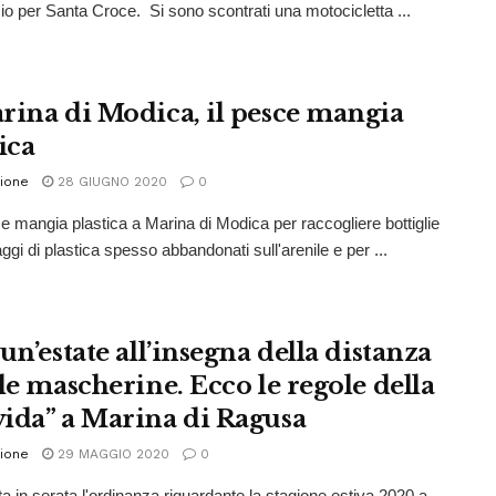
ocio per Santa Croce. Si sono scontrati una motocicletta ...
rina di Modica, il pesce mangia
ica
ione
28 GIUGNO 2020
0
 mangia plastica a Marina di Modica per raccogliere bottiglie
ggi di plastica spesso abbandonati sull'arenile e per ...
un’estate all’insegna della distanza
lle mascherine. Ecco le regole della
ida” a Marina di Ragusa
ione
29 MAGGIO 2020
0
ata in serata l'ordinanza riguardante la stagione estiva 2020 a