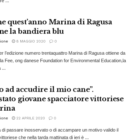
e ...
e quest’anno Marina di Ragusa
ene la bandiera blu
ione
8 MAGGIO 2020
0
r l’edizione numero trentaquattro Marina di Ragusa ottiene da
lla Fee, ong danese Foundation for Environmental Education,la
...
o ad accudire il mio cane”.
stato giovane spacciatore vittoriese
rina
ione
22 APRILE 2020
0
di passare inosservato o di accampare un motivo valido il
ttoriese che nella tarda mattinata di ieri è ...