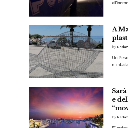
all'incr
A Ma
plast
by
Redaz
Un Pesce
e imballa
Sarà 
e de
“mov
by
Redaz
E' arriv