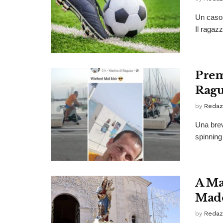
Un caso 
Il ragaz
Prem
Ragu
by
Redaz
Una brev
spinning 
A Mar
Mado
by
Redaz