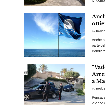
lungomar
Anch
otti
by
Redaz
Anche pe
parte de
Bandiera 
“Vad
Arre
a Ma
by
Redaz
Pensava 
25enne vi