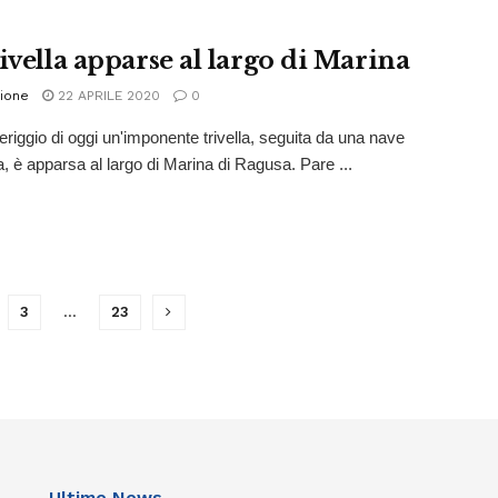
ivella apparse al largo di Marina
ione
22 APRILE 2020
0
riggio di oggi un'imponente trivella, seguita da una nave
a, è apparsa al largo di Marina di Ragusa. Pare ...
3
…
23
Ultime News