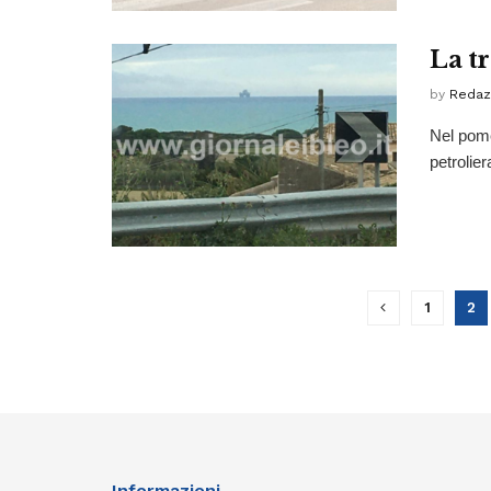
La tr
by
Redaz
Nel pome
petrolier
1
2
Informazioni