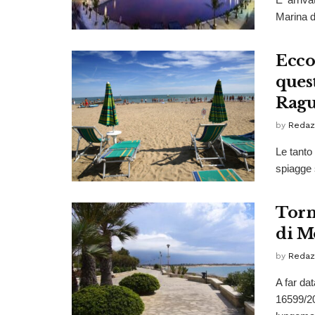
Marina d
Ecco
ques
Ragu
by
Redaz
Le tanto 
spiagge 
Torn
di M
by
Redaz
A far da
16599/20