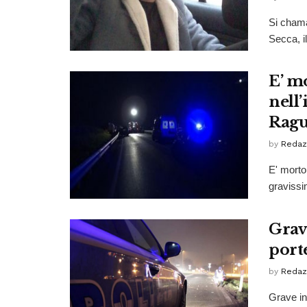
Si chama
Secca, il
E’ m
nell’
Ragu
by
Redaz
E' morto
gravissi
Grave
port
by
Redaz
Grave in