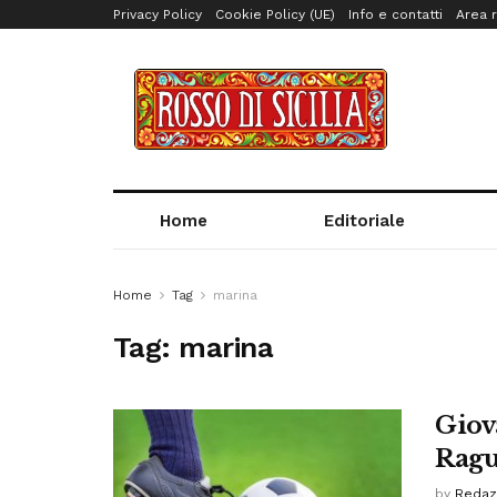
Privacy Policy
Cookie Policy (UE)
Info e contatti
Area r
Home
Editoriale
Home
Tag
marina
Tag:
marina
Giov
Ragu
by
Redaz