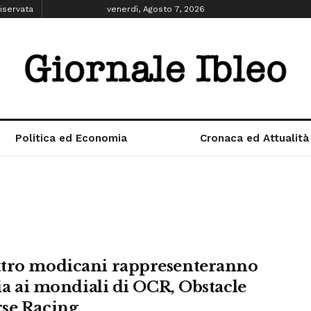
iservata
venerdì, Agosto 7, 2026
Politica ed Economia
Cronaca ed Attualità
tro modicani rappresenteranno
lia ai mondiali di OCR, Obstacle
se Racing