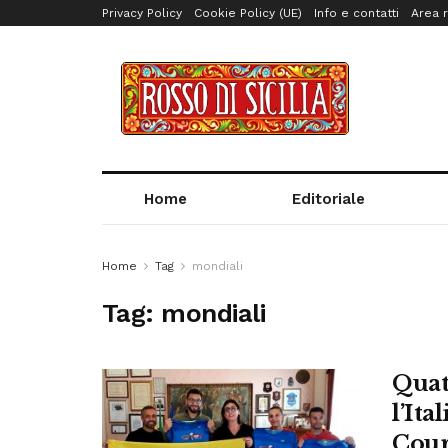
Privacy Policy
Cookie Policy (UE)
Info e contatti
Area r
Home
Editoriale
Home
Tag
mondiali
Tag:
mondiali
Quat
l’Ita
Cour