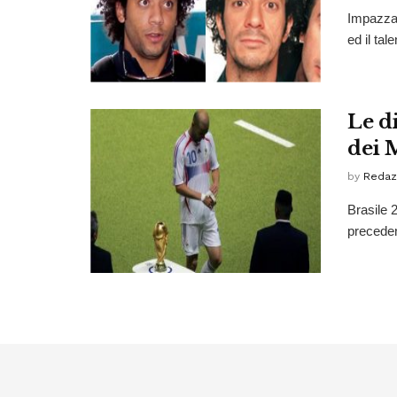
Impazza 
ed il ta
Le di
dei 
by
Redaz
Brasile 2
preceden