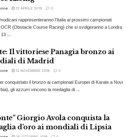
ione
12 APRILE 2019
0
modicani rappresenteranno l’Italia ai prossimi campionati
 OCR (Obstacle Course Racing) che si svolgeranno a Londra
 13 ...
e: Il vittoriese Panagia bronzo ai
iali di Madrid
ione
12 NOVEMBRE 2018
0
r conquistato il bronzo ai campionati Europei di Karate a Novi
ia), gli azzurri vincono la medaglia di ...
conte” Giorgio Avola conquista la
glia d’oro ai mondiali di Lipsia
ione
25 OTTOBRE 2018
0