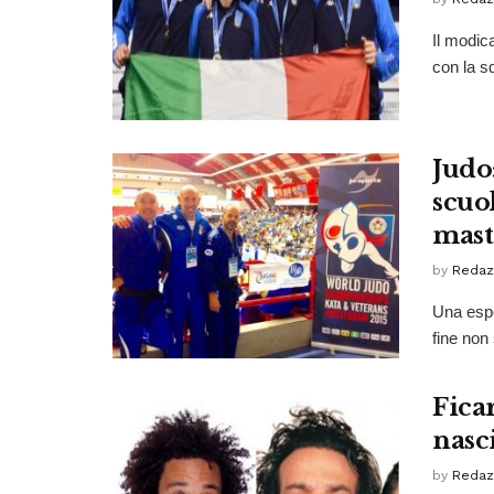
Il modica
con la sq
Judo
scuo
mast
by
Redaz
Una espe
fine non
Ficar
nasci
by
Redaz