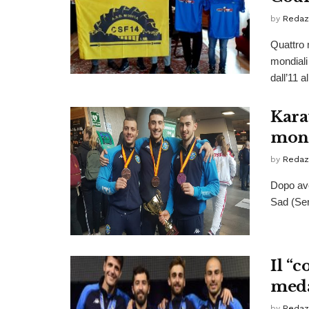
by
Redaz
Quattro 
mondiali
dall’11 al
Karat
mond
by
Redaz
Dopo ave
Sad (Serb
Il “
meda
by
Redaz