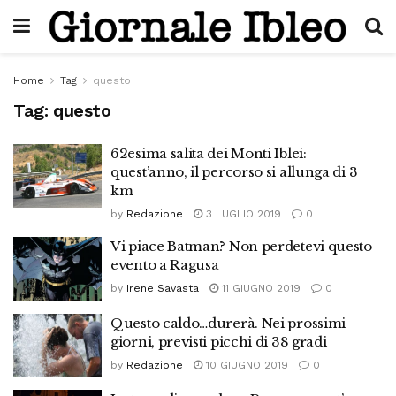
Home
Tag
questo
Tag:
questo
62esima salita dei Monti Iblei:
quest’anno, il percorso si allunga di 3
km
by
Redazione
3 LUGLIO 2019
0
Vi piace Batman? Non perdetevi questo
evento a Ragusa
by
Irene Savasta
11 GIUGNO 2019
0
Questo caldo…durerà. Nei prossimi
giorni, previsti picchi di 38 gradi
by
Redazione
10 GIUGNO 2019
0