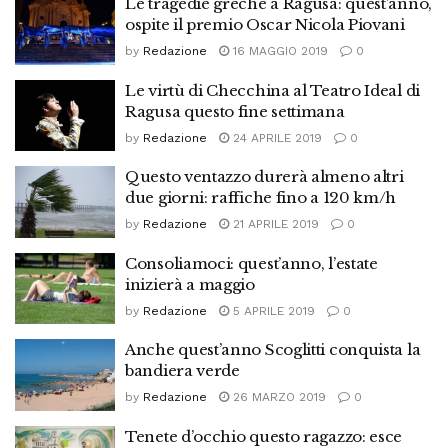
Le tragedie greche a Ragusa: quest’anno,
ospite il premio Oscar Nicola Piovani
by
Redazione
16 MAGGIO 2019
0
Le virtù di Checchina al Teatro Ideal di
Ragusa questo fine settimana
by
Redazione
24 APRILE 2019
0
Questo ventazzo durerà almeno altri
due giorni: raffiche fino a 120 km/h
by
Redazione
21 APRILE 2019
0
Consoliamoci: quest’anno, l’estate
inizierà a maggio
by
Redazione
5 APRILE 2019
0
Anche quest’anno Scoglitti conquista la
bandiera verde
by
Redazione
26 MARZO 2019
0
Tenete d’occhio questo ragazzo: esce