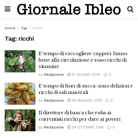
Home
Tag
ricchi
Tag:
ricchi
E’ tempo di raccogliere capperi: fanno
bene alla circolazione e sono ricchi di
vitamine
by
Redazione
17 GIUGNO 2019
0
E’ tempo di fiori di zucca: sono deliziosi e
ricchi di sali minerali
by
Redazione
24 MAGGIO 2019
0
Il direttore di banca che ruba ai
correntisti ricchi per dare ai poveri
by
Redazione
24 OTTOBRE 2018
0