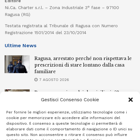
Editore
Ni.Ca. Charter s.r.l. – Zona Industriale 3° fase – 97100
Ragusa (RG)
Testata registrata al Tribunale di Ragusa con Numero
Registrazione 1501/2014 del 23/10/2014
Ultime News
Ragusa, arrestato perché non rispettava le
prescrizioni di stare lontano dalla casa
familiare
7 AGOSTO 2026
Ragusa, spacciava dai domiciliari: 52enne
finisce in carcere
Gestisci Consenso Cookie
7 AGOSTO 2026
Per fornire le migliori esperienze, utilizziamo tecnologie come i
cookie per memorizzare e/o accedere alle informazioni del
Incendi a Modica, torna in libertà il
dispositivo. Il consenso a queste tecnologie ci permetterà di
marocchino di 23 anni
elaborare dati come il comportamento di navigazione o ID unici su
questo sito. Non acconsentire o ritirare il consenso può influire
7 AGOSTO 2026