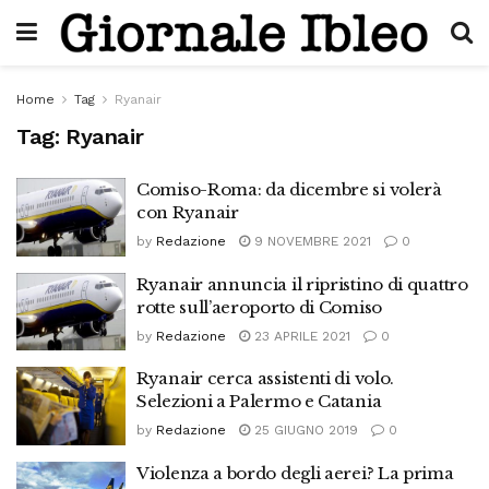
Home
Tag
Ryanair
Tag:
Ryanair
Comiso-Roma: da dicembre si volerà
con Ryanair
by
Redazione
9 NOVEMBRE 2021
0
Ryanair annuncia il ripristino di quattro
rotte sull’aeroporto di Comiso
by
Redazione
23 APRILE 2021
0
Ryanair cerca assistenti di volo.
Selezioni a Palermo e Catania
by
Redazione
25 GIUGNO 2019
0
Violenza a bordo degli aerei? La prima