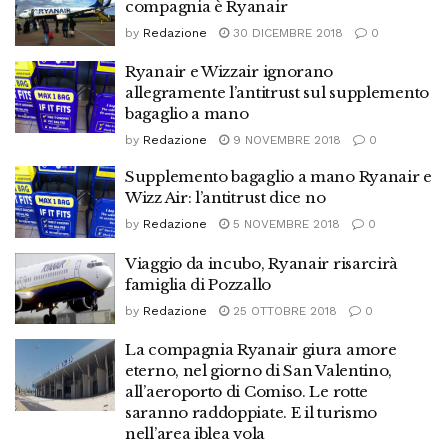
compagnia è Ryanair
by
Redazione
30 DICEMBRE 2018
0
Ryanair e Wizzair ignorano
allegramente l’antitrust sul supplemento
bagaglio a mano
by
Redazione
9 NOVEMBRE 2018
0
Supplemento bagaglio a mano Ryanair e
Wizz Air: l’antitrust dice no
by
Redazione
5 NOVEMBRE 2018
0
Viaggio da incubo, Ryanair risarcirà
famiglia di Pozzallo
by
Redazione
25 OTTOBRE 2018
0
La compagnia Ryanair giura amore
eterno, nel giorno di San Valentino,
all’aeroporto di Comiso. Le rotte
saranno raddoppiate. E il turismo
nell’area iblea vola