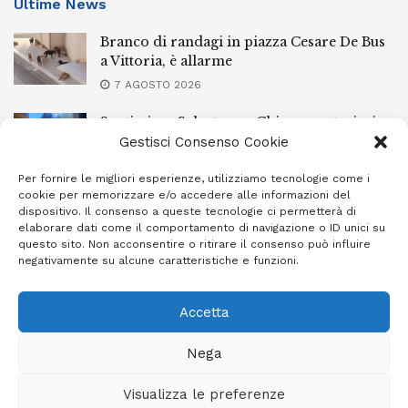
Ultime News
Branco di randagi in piazza Cesare De Bus
a Vittoria, è allarme
7 AGOSTO 2026
Santissimo Salvatore a Chiaramonte, ieri
sera la processione con il simulacro
Gestisci Consenso Cookie
7 AGOSTO 2026
Per fornire le migliori esperienze, utilizziamo tecnologie come i
cookie per memorizzare e/o accedere alle informazioni del
L’Ebt Ragusa approva il regolamento di
dispositivo. Il consenso a queste tecnologie ci permetterà di
conciliazione
elaborare dati come il comportamento di navigazione o ID unici su
questo sito. Non acconsentire o ritirare il consenso può influire
7 AGOSTO 2026
negativamente su alcune caratteristiche e funzioni.
Accetta
Privacy Policy
Cookie Policy (UE)
Info e contatti
Nega
Area riservata
Visualizza le preferenze
Giornale Ibleo © 2023 - Powered by
Studio Greco - Consulenza