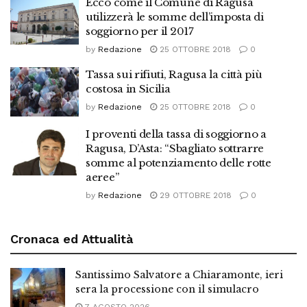
Ecco come il Comune di Ragusa
utilizzerà le somme dell’imposta di
soggiorno per il 2017
by
Redazione
25 OTTOBRE 2018
0
Tassa sui rifiuti, Ragusa la città più
costosa in Sicilia
by
Redazione
25 OTTOBRE 2018
0
I proventi della tassa di soggiorno a
Ragusa, D’Asta: “Sbagliato sottrarre
somme al potenziamento delle rotte
aeree”
by
Redazione
29 OTTOBRE 2018
0
Cronaca ed Attualità
Santissimo Salvatore a Chiaramonte, ieri
sera la processione con il simulacro
7 AGOSTO 2026