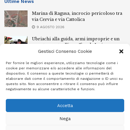
Ultime News
Marina di Ragusa, incrocio pericoloso tra
via Cervia e via Cattolica
9 AGOSTO 2026
Ubriachi alla guida, armi improprie e un
arresto: controlli a raffica da Ispica a
Pozzallo
Gestisci Consenso Cookie
9 AGOSTO 2026
Per fornire le migliori esperienze, utilizziamo tecnologie come i
cookie per memorizzare e/o accedere alle informazioni del
Scippo a Donnalucata, preso un ventenne
dispositivo. Il consenso a queste tecnologie ci permetterà di
ragusano
elaborare dati come il comportamento di navigazione o ID unici su
questo sito. Non acconsentire o ritirare il consenso può influire
8 AGOSTO 2026
negativamente su alcune caratteristiche e funzioni.
Accetta
Privacy Policy
Cookie Policy (UE)
Info e contatti
Nega
Area riservata