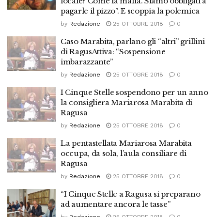
locale? Come la mafia. Siamo obbligati a
pagarle il pizzo”. E scoppia la polemica
by
Redazione
25 OTTOBRE 2018
0
Caso Marabita, parlano gli “altri” grillini
di RagusAttiva: “Sospensione
imbarazzante”
by
Redazione
25 OTTOBRE 2018
0
I Cinque Stelle sospendono per un anno
la consigliera Mariarosa Marabita di
Ragusa
by
Redazione
25 OTTOBRE 2018
0
La pentastellata Mariarosa Marabita
occupa, da sola, l’aula consiliare di
Ragusa
by
Redazione
25 OTTOBRE 2018
0
“I Cinque Stelle a Ragusa si preparano
ad aumentare ancora le tasse”
by
Redazione
25 OTTOBRE 2018
0