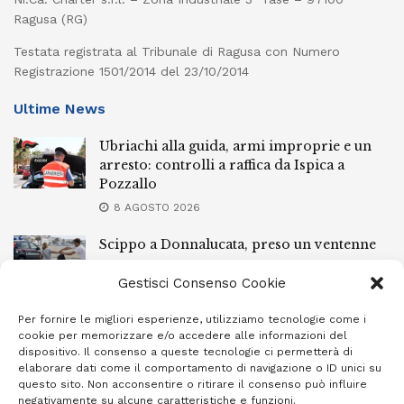
Ragusa (RG)
Testata registrata al Tribunale di Ragusa con Numero
Registrazione 1501/2014 del 23/10/2014
Ultime News
Ubriachi alla guida, armi improprie e un
arresto: controlli a raffica da Ispica a
Pozzallo
8 AGOSTO 2026
Scippo a Donnalucata, preso un ventenne
ragusano
Gestisci Consenso Cookie
8 AGOSTO 2026
Per fornire le migliori esperienze, utilizziamo tecnologie come i
Ragusa, arrestato perché non rispettava le
cookie per memorizzare e/o accedere alle informazioni del
prescrizioni di stare lontano dalla casa
dispositivo. Il consenso a queste tecnologie ci permetterà di
familiare
elaborare dati come il comportamento di navigazione o ID unici su
questo sito. Non acconsentire o ritirare il consenso può influire
7 AGOSTO 2026
negativamente su alcune caratteristiche e funzioni.