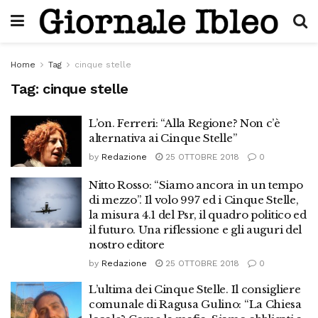
Home
Tag
cinque stelle
Tag:
cinque stelle
L’on. Ferreri: “Alla Regione? Non c’è
alternativa ai Cinque Stelle”
by
Redazione
25 OTTOBRE 2018
0
Nitto Rosso: “Siamo ancora in un tempo
di mezzo”. Il volo 997 ed i Cinque Stelle,
la misura 4.1 del Psr, il quadro politico ed
il futuro. Una riflessione e gli auguri del
nostro editore
by
Redazione
25 OTTOBRE 2018
0
L’ultima dei Cinque Stelle. Il consigliere
comunale di Ragusa Gulino: “La Chiesa