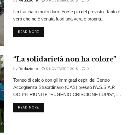
by
Redazione
5 NOVEMBRE 2018
0
Un tracciato molto duro. Forse più del previsto. Tanto è
vero che ne è venuta fuori una vera e propria...
READ MORE
“La solidarietà non ha colore”
by
Redazione
5 NOVEMBRE 2018
0
Torneo di calcio con gli immigrati ospiti del Centro
Accoglienza Straordinario (CAS) presso l’A.S.S.A.P.,
OO.PP. RIUNITE “EUGENIO CRISCIONE LUPIS’’, i...
READ MORE