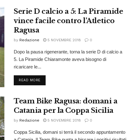
Serie D calcio a 5: La Piramide
vince facile contro l’Atletico
Ragusa
by
Redazione
5 NOVEMBRE 2018
0
Dopo la pausa rigenerante, torna la serie D di calcio a
5. La Piramide Chiaramonte aveva bisogno di
ricaricare le...
READ MORE
Team Bike Ragusa: domani a
Catania per la Coppa Sicilia
by
Redazione
5 NOVEMBRE 2018
0
Coppa Sicilia, domani si terrà il secondo appuntamento
a Catania. Il Team Bike punta a bissare i positivi risultati