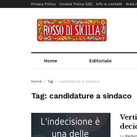
Privacy Policy
Cookie Policy (UE)
Info e contatti
Area r
Home
Editoriale
Home
Tag
candidature a sindaco
Tag:
candidature a sindaco
Verti
deci
by
Redaz