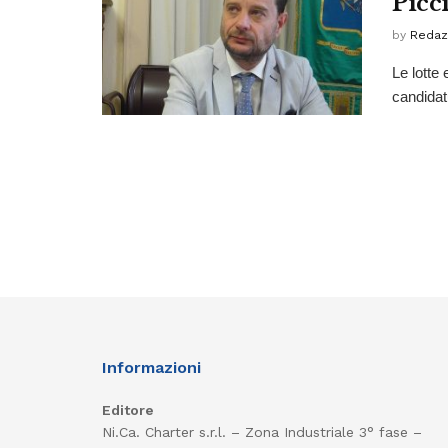
Picci
by
Redaz
Le lotte 
candidatu
Informazioni
Editore
Ni.Ca. Charter s.r.l. – Zona Industriale 3° fase –