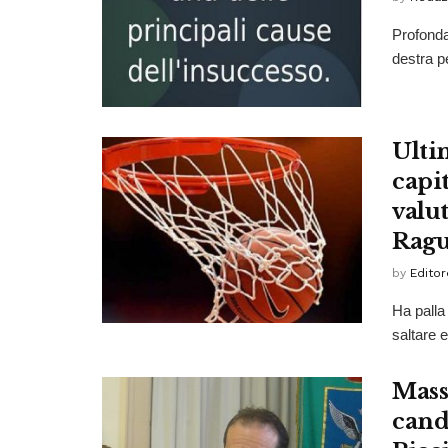
Profonda 
destra pe
Ultim
capit
valu
Ragu
by
Editor
Ha palla
saltare e 
Mass
cand