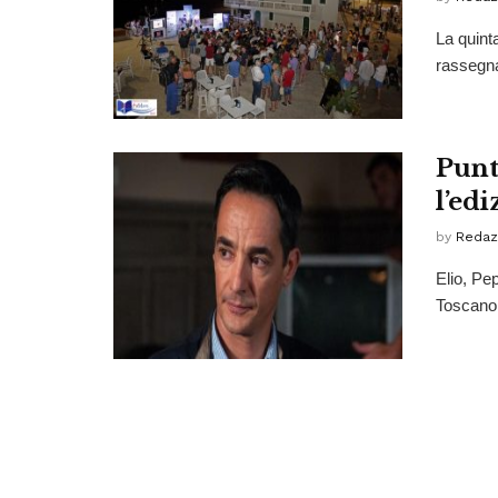
La quint
rassegna 
Punt
l’ed
by
Redaz
Elio, Pe
Toscano. 