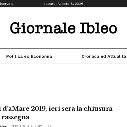
iservata
sabato, Agosto 8, 2026
Politica ed Economia
Cronaca ed Attualità
 d’aMare 2019, ieri sera la chiusura
a rassegna
ione
10 AGOSTO 2019
0