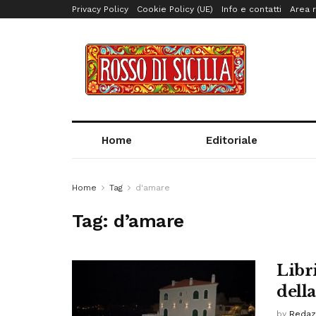
Privacy Policy
Cookie Policy (UE)
Info e contatti
Area r
Home
Editoriale
Home
Tag
d'amare
Tag:
d’amare
Libri
dell
by
Redaz