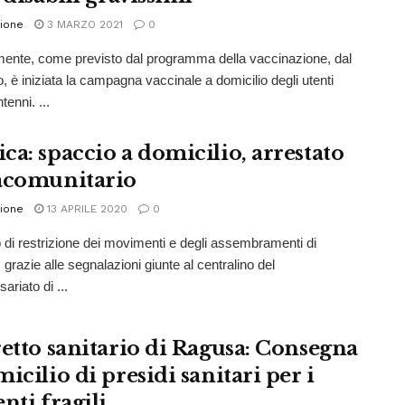
ione
3 MARZO 2021
0
ente, come previsto dal programma della vaccinazione, dal
, è iniziata la campagna vaccinale a domicilio degli utenti
tenni. ...
ca: spaccio a domicilio, arrestato
acomunitario
ione
13 APRILE 2020
0
 di restrizione dei movimenti e degli assembramenti di
grazie alle segnalazioni giunte al centralino del
riato di ...
retto sanitario di Ragusa: Consegna
icilio di presidi sanitari per i
nti fragili