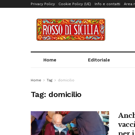
Privacy Policy
Cookie Policy (UE)
Info e contatti
Area r
Home
Editoriale
Home
Tag
domicilio
Tag:
domicilio
Anch
vacci
per i