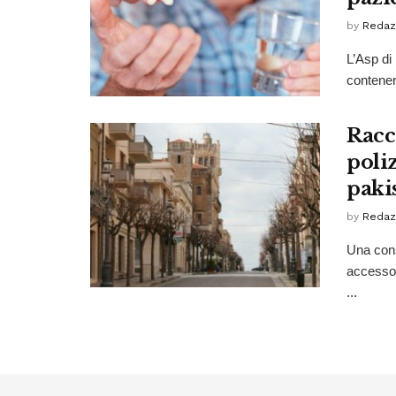
by
Redaz
L’Asp di
contener
Racco
poli
paki
by
Redaz
Una cons
accessori
...