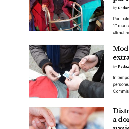
by
Redaz
Puntualm
1° marzo
ultraottan
Modi
extr
by
Redaz
In tempo
persone, 
Commissa
Dist
a dom
pazie