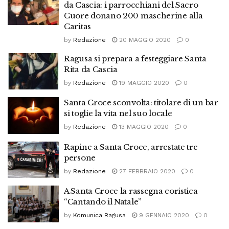
da Cascia: i parrocchiani del Sacro
Cuore donano 200 mascherine alla
Caritas
by
Redazione
20 MAGGIO 2020
0
Ragusa si prepara a festeggiare Santa
Rita da Cascia
by
Redazione
19 MAGGIO 2020
0
Santa Croce sconvolta: titolare di un bar
si toglie la vita nel suo locale
by
Redazione
13 MAGGIO 2020
0
Rapine a Santa Croce, arrestate tre
persone
by
Redazione
27 FEBBRAIO 2020
0
A Santa Croce la rassegna coristica
“Cantando il Natale”
by
Komunica Ragusa
9 GENNAIO 2020
0