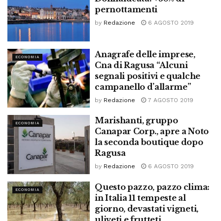
pernottamenti
by
Redazione
6 AGOSTO 2019
Anagrafe delle imprese,
ECONOMIA
Cna di Ragusa “Alcuni
segnali positivi e qualche
campanello d’allarme”
by
Redazione
7 AGOSTO 2019
Marishanti, gruppo
ECONOMIA
Canapar Corp., apre a Noto
la seconda boutique dopo
Ragusa
by
Redazione
6 AGOSTO 2019
Questo pazzo, pazzo clima:
ECONOMIA
in Italia 11 tempeste al
giorno, devastati vigneti,
uliveti e frutteti