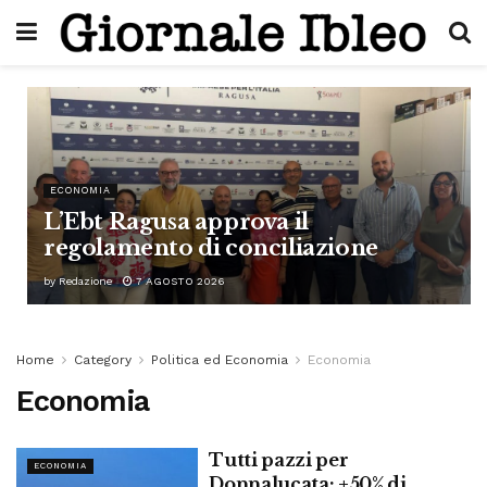
ECONOMIA
L’Ebt Ragusa approva il
regolamento di conciliazione
by
Redazione
7 AGOSTO 2026
Home
Category
Politica ed Economia
Economia
Economia
Tutti pazzi per
ECONOMIA
Donnalucata: +50% di