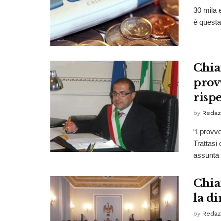
30 mila e
è questa 
Chia
prov
risp
by
Redaz
“I provv
Trattasi
assunta .
Chia
la di
by
Redaz