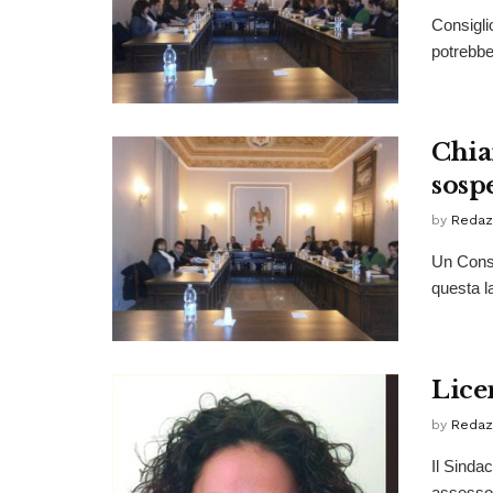
Consigli
potrebbe
Chia
sosp
by
Redaz
Un Consi
questa la
Licen
by
Redaz
Il Sinda
assessor