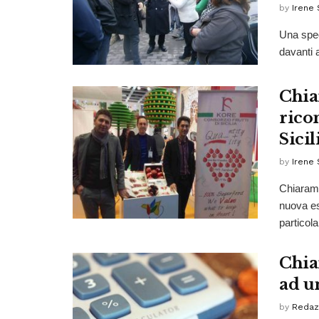
by
Irene 
Una spec
davanti a
Chia
rico
Sicil
by
Irene 
Chiaramot
nuova es
particolar
Chia
ad un
by
Redaz