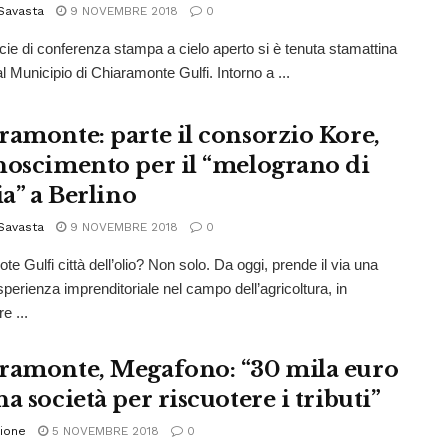
Savasta
9 NOVEMBRE 2018
0
ie di conferenza stampa a cielo aperto si è tenuta stamattina
l Municipio di Chiaramonte Gulfi. Intorno a ...
ramonte: parte il consorzio Kore,
noscimento per il “melograno di
ia” a Berlino
Savasta
9 NOVEMBRE 2018
0
e Gulfi città dell’olio? Non solo. Da oggi, prende il via una
perienza imprenditoriale nel campo dell’agricoltura, in
e ...
ramonte, Megafono: “30 mila euro
a società per riscuotere i tributi”
ione
5 NOVEMBRE 2018
0