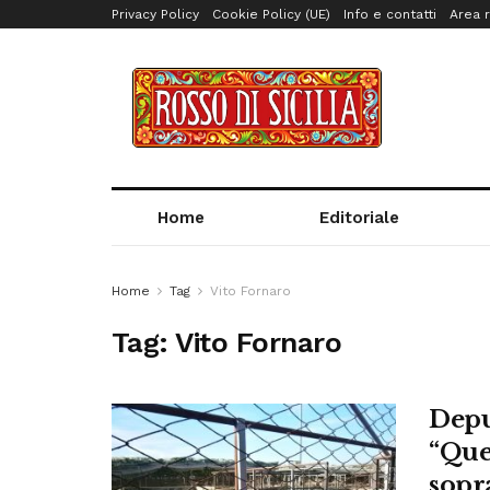
Privacy Policy
Cookie Policy (UE)
Info e contatti
Area r
Home
Editoriale
Home
Tag
Vito Fornaro
Tag:
Vito Fornaro
Depu
“Que
sopr