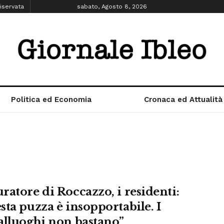
iservata
sabato, Agosto 8, 2026
Politica ed Economia
Cronaca ed Attualità
ratore di Roccazzo, i residenti:
sta puzza è insopportabile. I
alluoghi non bastano”.