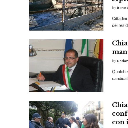
by
Irene 
Cittadini
dei resid
Chia
mand
by
Redaz
Qualche 
candidat
Chia
conf
con i