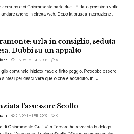
o comunale di Chiaramonte parte due. E dalla prossima volta,
 andare anche in diretta web. Dopo la brusca interruzione ...
ramonte: urla in consiglio, seduta
esa. Dubbi su un appalto
ione
5 NOVEMBRE 2018
0
glio comunale iniziato male e finito peggio. Potrebbe essere
 sintesi per descrivere quello che è accaduto, in ...
ziata l’assessore Scollo
ione
5 NOVEMBRE 2018
0
co di Chiaramonte Gulfi Vito Fornaro ha revocato la delega
ialle all'Assessore Luciana Scollo. "Senza nessuno spirito