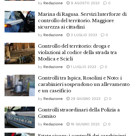
by
Redazione
9 AGOSTO 2023
0
Marina di Ragusa. Servizi Interforze di
controllo del territorio. Maggiore
sicurezza ai cittadini
by
Redazione
3 LUGLIO 2023
0
Controllo del territorio: droga e
violazioni al codice della strada tra
Modica e Scicli
by
Redazione
1 LUGLIO 2023
0
Controlli tra Ispica, Rosolini e Noto: i
carabinieri sospendono un allevamento
e un caseificio
by
Redazione
29 GIUGNO 2023
0
Controlli straordinari della Polizia a
Comiso
by
Redazione
16 GIUGNO 2023
0
Estate sicura: i controlli dei carabinieri