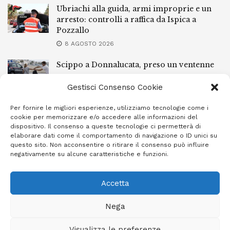
Ubriachi alla guida, armi improprie e un
arresto: controlli a raffica da Ispica a
Pozzallo
8 AGOSTO 2026
Scippo a Donnalucata, preso un ventenne
ragusano
Gestisci Consenso Cookie
8 AGOSTO 2026
Per fornire le migliori esperienze, utilizziamo tecnologie come i
Ragusa, arrestato perché non rispettava le
cookie per memorizzare e/o accedere alle informazioni del
prescrizioni di stare lontano dalla casa
dispositivo. Il consenso a queste tecnologie ci permetterà di
familiare
elaborare dati come il comportamento di navigazione o ID unici su
questo sito. Non acconsentire o ritirare il consenso può influire
7 AGOSTO 2026
negativamente su alcune caratteristiche e funzioni.
Accetta
Privacy Policy
Cookie Policy (UE)
Info e contatti
Nega
Area riservata
Visualizza le preferenze