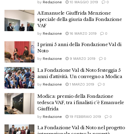
by
Redazione
10 MAGGIO 2019
0
A Emanuele Giuffrida Menzione
speciale della giuria dalla Fondazione
VAF
by
Redazione
16 MARZO 2019
0
I primi 5 anni della Fondazione Val di
Noto
by
Redazione
9 MARZO 2019
0
La Fondazione Val di Noto festeggia 5
anni d’attività. Un convegno a Modica
by
Redazione
1 MARZO 2019
0
Modica: premio della Fondazione
tedesca VAF, tra i finalisti c’è Emanuele
Giuffrida
by
Redazione
19 FEBBRAIO 2019
0
La Fondazione Val di Noto nel progetto
interregionale contro la povertà