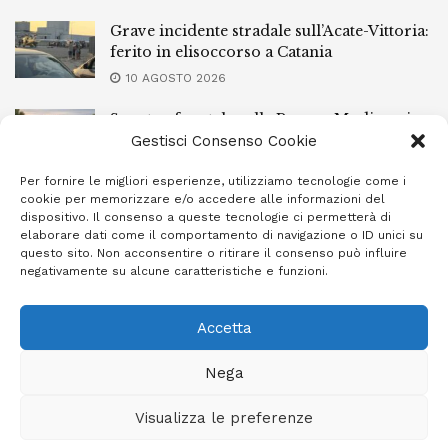
Grave incidente stradale sull’Acate-Vittoria:
ferito in elisoccorso a Catania
10 AGOSTO 2026
Scontro frontale sulla Ragusa-Modica: ci
sono feriti
Gestisci Consenso Cookie
10 AGOSTO 2026
Per fornire le migliori esperienze, utilizziamo tecnologie come i
cookie per memorizzare e/o accedere alle informazioni del
Acate, sventato furto in un campo
dispositivo. Il consenso a queste tecnologie ci permetterà di
fotovoltaico
elaborare dati come il comportamento di navigazione o ID unici su
questo sito. Non acconsentire o ritirare il consenso può influire
10 AGOSTO 2026
negativamente su alcune caratteristiche e funzioni.
Accetta
Privacy Policy
Cookie Policy (UE)
Info e contatti
Nega
Area riservata
Visualizza le preferenze
Giornale Ibleo © 2023 - Powered by
Studio Greco - Consulenza
Informatica