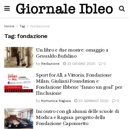
Home
Tag
fondazione
Tag:
fondazione
Un libro e due mostre: omaggio a
Gesualdo Bufalino
by
Redazione
23 GIUGNO 2020
0
Sport for All, a Vittoria, Fondazione
Milan, Giuliani Foundation e
Fondazione Ebbene “fanno un goal” per
l’Inclusione
by
Komunica Ragusa
30 GENNAIO 2020
0
Incontro con gli alunni delle scuole di
Modica e Ragusa: progetto della
Fondazione Caponnetto