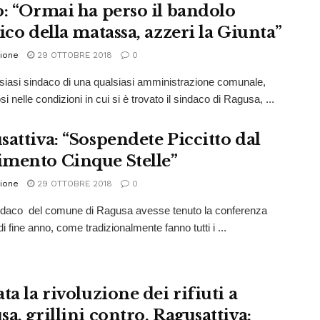
o: “Ormai ha perso il bandolo
ico della matassa, azzeri la Giunta”
ione
29 OTTOBRE 2018
0
siasi sindaco di una qualsiasi amministrazione comunale,
i nelle condizioni in cui si è trovato il sindaco di Ragusa, ...
sattiva: “Sospendete Piccitto dal
mento Cinque Stelle”
ione
29 OTTOBRE 2018
0
indaco del comune di Ragusa avesse tenuto la conferenza
 fine anno, come tradizionalmente fanno tutti i ...
ta la rivoluzione dei rifiuti a
a, grillini contro. Ragusattiva: