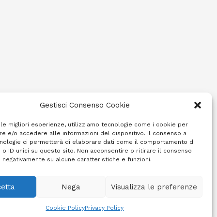
Gestisci Consenso Cookie
 le migliori esperienze, utilizziamo tecnologie come i cookie per
e e/o accedere alle informazioni del dispositivo. Il consenso a
nologie ci permetterà di elaborare dati come il comportamento di
 o ID unici su questo sito. Non acconsentire o ritirare il consenso
e negativamente su alcune caratteristiche e funzioni.
etta
Nega
Visualizza le preferenze
Cookie Policy (UE)
Info e contatti
Area riservata
Cookie Policy
Privacy Policy