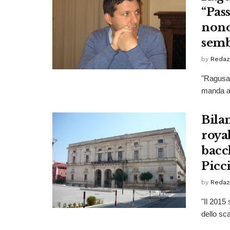
“Pas
nono
sembr
by
Redaz
"Ragusatt
manda a 
Bilan
royal
bacc
Picci
by
Redaz
"Il 2015
dello sca