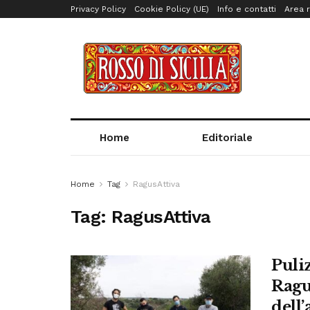
Privacy Policy
Cookie Policy (UE)
Info e contatti
Area r
Home
Editoriale
Home
Tag
RagusAttiva
Tag:
RagusAttiva
Puli
Ragus
dell