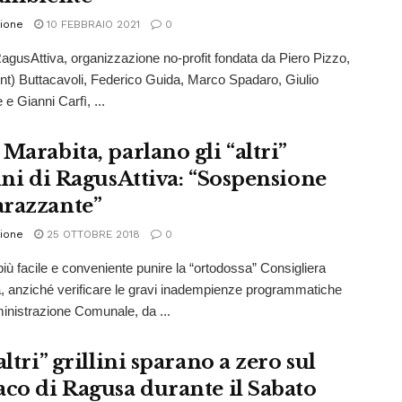
ione
10 FEBBRAIO 2021
0
gusAttiva, organizzazione no-profit fondata da Piero Pizzo,
nt) Buttacavoli, Federico Guida, Marco Spadaro, Giulio
e Gianni Carfì, ...
Marabita, parlano gli “altri”
lini di RagusAttiva: “Sospensione
razzante”
ione
25 OTTOBRE 2018
0
 più facile e conveniente punire la “ortodossa” Consigliera
, anziché verificare le gravi inadempienze programmatiche
inistrazione Comunale, da ...
altri” grillini sparano a zero sul
aco di Ragusa durante il Sabato