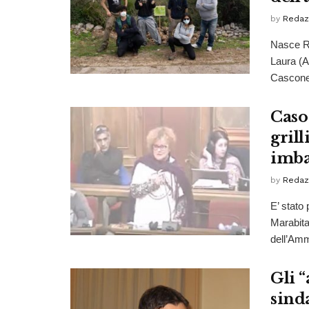
by
Redaz
Nasce Ra
Laura (A
Cascone 
Caso 
gril
imba
by
Redaz
E’ stato
Marabita
dell’Amm
Gli “
sind