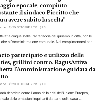
saggio epocale, compiuto
stante il sindaco Piccitto che
a avere subito la scelta”
ione
29 OTTOBRE 2018
0
iva" a cinque stelle, l'altra faccia del grillismo in città, non le
dire all'Amministrazione comunale. Nel complimentarsi per ...
cio partecipato e utilizzo delle
ties, grillini contro. RagusAttiva
hetta l’Amministrazione guidata da
tto
ione
29 OTTOBRE 2018
0
 sarà ricordato come l’ anno della crisi dell’Unione Europea,
ndalo delle emissioni inquinanti da parte delle case ...