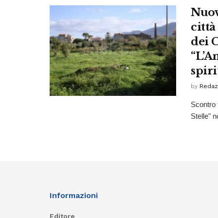
Nuov
città
dei C
“L’A
spir
by
Redaz
Scontro 
Stelle" n
Informazioni
Editore