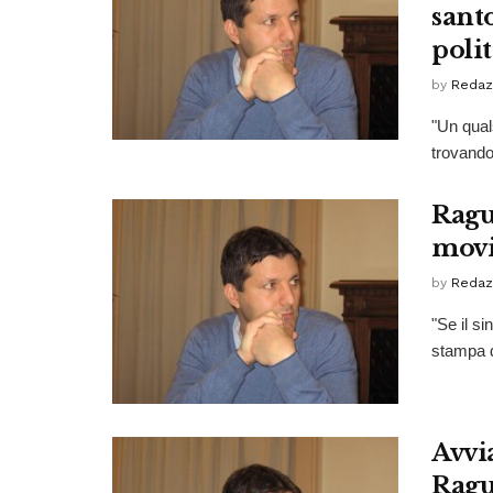
sant
polit
by
Redaz
"Un qual
trovandos
Ragu
movi
by
Redaz
"Se il s
stampa di
Avvia
Ragus