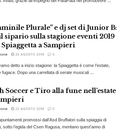
. Infatti, grazie all’impegno del PataPata nel promuovere ...
inile Plurale” e dj set di Junior B:
il sipario sulla stagione eventi 2019
a Spiaggetta a Sampieri
ione
25 AGOSTO 2019
0
vamo detto a inizio stagione: la Spiaggetta è come l’estate,
e fugace. Dopo una carrellata di serate musicali ...
 Soccer e Tiro alla fune nell’estate
ampieri
ione
22 AGOSTO 2019
0
appuntamenti promossi dall’Asd Bruffalori sulla spiaggia di
, sotto l’egida del Csen Ragusa, meritano quest’anno di