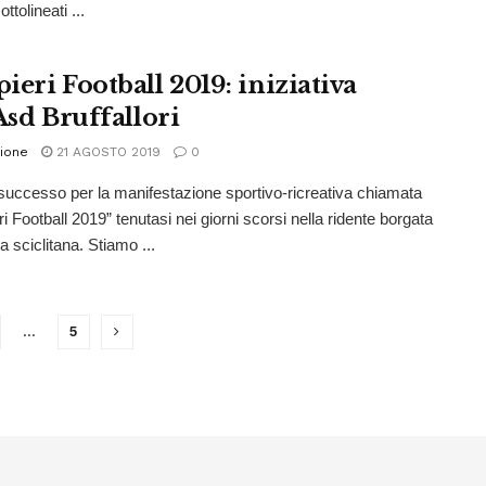
ttolineati ...
ieri Football 2019: iniziativa
Asd Bruffallori
ione
21 AGOSTO 2019
0
uccesso per la manifestazione sportivo-ricreativa chiamata
i Football 2019” tenutasi nei giorni scorsi nella ridente borgata
a sciclitana. Stiamo ...
…
5