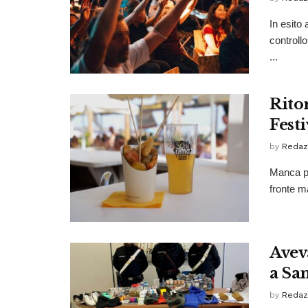
In esito
controllo
...
Rito
Fest
by
Redaz
Manca po
fronte m
Aveva
a Sa
by
Redaz