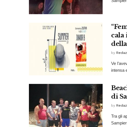
Sampieri
“Femm
cala 
dell
by
Redaz
Ve l’ave
intensa 
Beach
di S
by
Redaz
Tra gli 
Sampieri