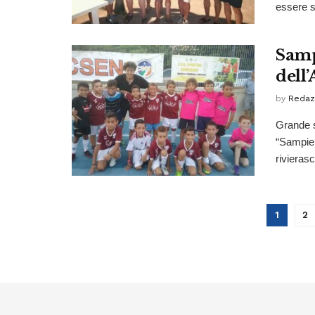
essere so
Samp
dell’
by
Redaz
Grande s
“Sampier
rivierasc
1
2