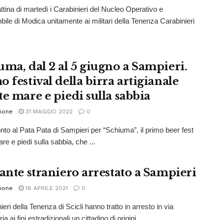
ttina di martedì i Carabinieri del Nucleo Operativo e
ile di Modica unitamente ai militari della Tenenza Carabinieri
uma, dal 2 al 5 giugno a Sampieri.
 festival della birra artigianale
te mare e piedi sulla sabbia
ione
31 MAGGIO 2022
0
onto al Pata Pata di Sampieri per “Schiuma”, il primo beer fest
re e piedi sulla sabbia, che ...
tante straniero arrestato a Sampieri
ione
18 APRILE 2021
0
ieri della Tenenza di Scicli hanno tratto in arresto in via
ia ai fini estradizionali un cittadino di origini ...