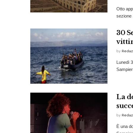
Otto app
sezione 
30 S
vitt
by
Redaz
Lunedì 3
Sampieri
La d
succ
by
Redaz
È una do