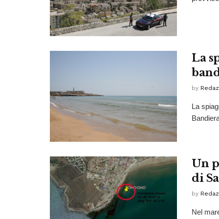
La s
band
by
Redaz
La spiagg
Bandiera
Un p
di S
by
Redaz
Nel mare