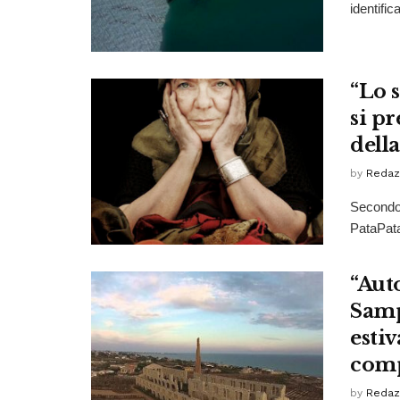
identific
“Lo s
si p
della
by
Redaz
Secondo 
PataPata
“Aut
Samp
esti
comp
by
Redaz