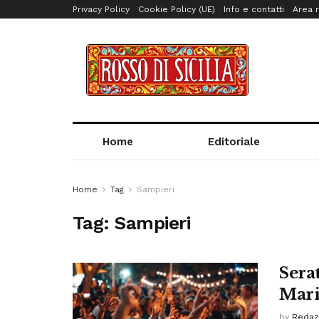
Privacy Policy
Cookie Policy (UE)
Info e contatti
Area r
Home
Editoriale
Home
Tag
Sampieri
Tag:
Sampieri
Sera
Mari
by
Redaz