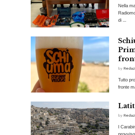
Nella ma
Radiomob
di ...
Schi
Primo
fron
by
Redaz
Tutto pr
fronte ma
Lati
by
Redaz
I Carabin
provvisor