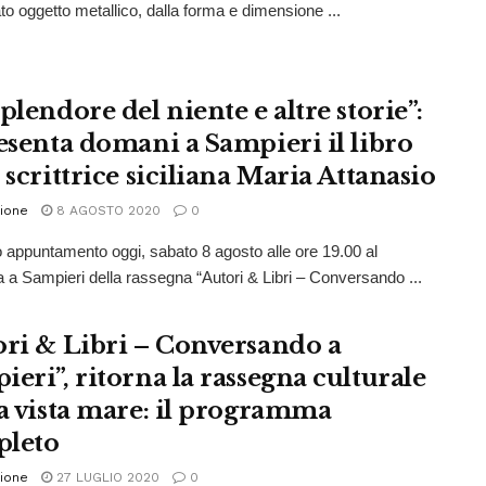
ato oggetto metallico, dalla forma e dimensione ...
plendore del niente e altre storie”:
resenta domani a Sampieri il libro
 scrittrice siciliana Maria Attanasio
ione
8 AGOSTO 2020
0
appuntamento oggi, sabato 8 agosto alle ore 19.00 al
 a Sampieri della rassegna “Autori & Libri – Conversando ...
ori & Libri – Conversando a
ieri”, ritorna la rassegna culturale
va vista mare: il programma
leto
ione
27 LUGLIO 2020
0