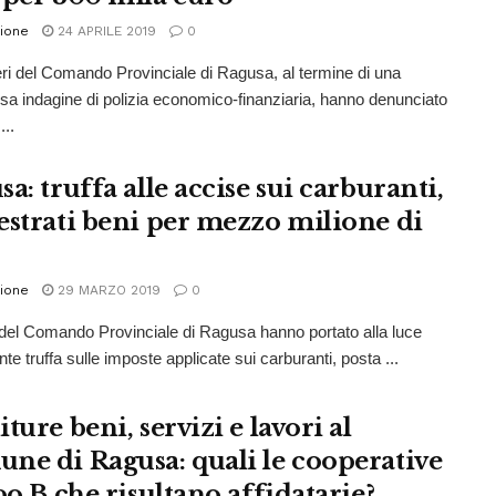
ione
24 APRILE 2019
0
ieri del Comando Provinciale di Ragusa, al termine di una
a indagine di polizia economico-finanziaria, hanno denunciato
...
a: truffa alle accise sui carburanti,
estrati beni per mezzo milione di
ione
29 MARZO 2019
0
ri del Comando Provinciale di Ragusa hanno portato alla luce
te truffa sulle imposte applicate sui carburanti, posta ...
ture beni, servizi e lavori al
ne di Ragusa: quali le cooperative
po B che risultano affidatarie?