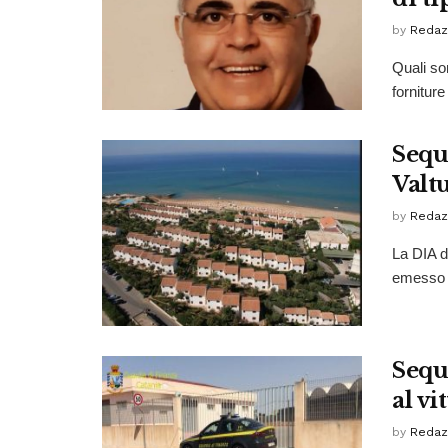
by
Redaz
Quali son
forniture
Seque
Valt
by
Redaz
La DIA d
emesso d
Sequ
al vi
by
Redaz