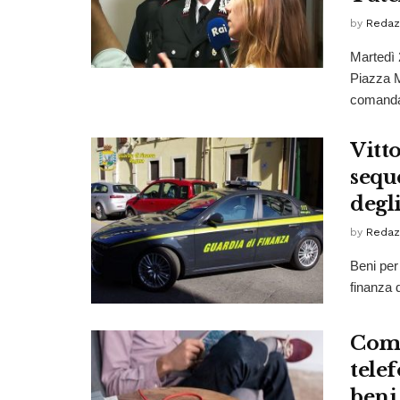
by
Redaz
Martedì 2
Piazza M
comandan
Vitt
seque
degl
by
Redaz
Beni per 
finanza 
Comi
tele
beni