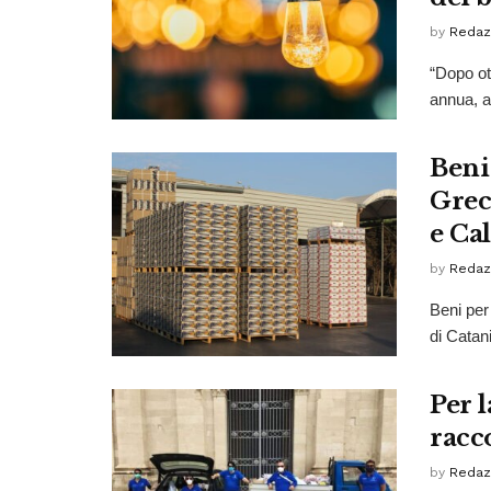
by
Redaz
“Dopo ot
annua, a 
Beni
Greco
e Cal
by
Redaz
Beni per 
di Catan
Per l
racc
by
Redaz