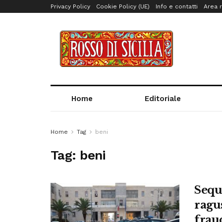
Privacy Policy
Cookie Policy (UE)
Info e contatti
Area r
Home
Editoriale
Home
Tag
beni
Tag:
beni
Sequ
ragus
frau