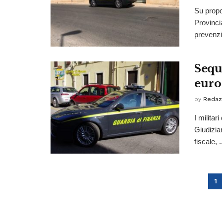
Su propo
Provinci
prevenzi
Sequ
euro
by
Redaz
I milita
Giudiziar
fiscale, .
1