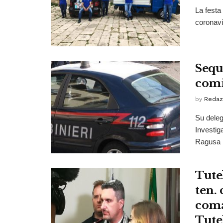
La festa
coronavi
Sequ
com
by
Redaz
Su deleg
Investig
Ragusa h
Tute
ten.
coma
Tute