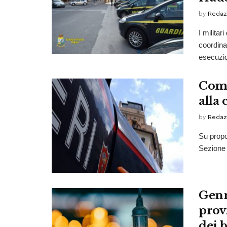
by
Redaz
I milita
coordina
esecuzio
Comi
alla
by
Redaz
Su propo
Sezione 
Genn
prov
dei 