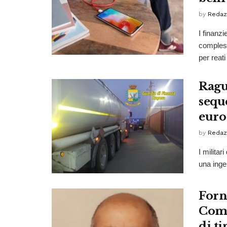
by
Redaz
I finanz
compless
per reati 
Ragus
sequ
euro
by
Redaz
I milita
una ingen
Forni
Comu
di ti